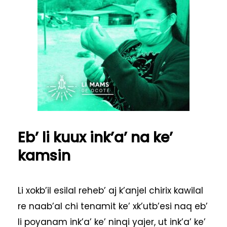
Eb’ li kuux ink’a’ na ke’
kamsin
Li xokb’il esilal reheb’ aj k’anjel chirix kawilal
re naab’al chi tenamit ke’ xk’utb’esi naq eb’
li poyanam ink’a’ ke’ ninqi yajer, ut ink’a’ ke’