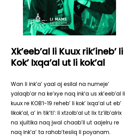
Xk’eeb’al li Kuux rik’ineb’ li
Kok’ Ixqa’al ut li kok’al
Wan li ink’a’ yaal aj esilal na numeje’
yalaqb’ar na ke’xye naq ink’a us xk’eeb’al li
kuux re KOB’I-19 reheb’ li kok’ ixqa’al ut eb’
likok’al, a’ in tik’ti’: li xtzolb’al ut lix tz’ilb’alrix
na xjultika naq jwal chaab’il ut aajelru re
naq ink’a’ ta rahob’tesiiq li poyanam.