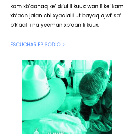
kam xb’aanaq ke’ xk’ul li kuux: wan li ke’ kam
xb’aan jalan chi xyaalalil ut bayaq ajwi’ sa’
o’k’aal li na yeeman xb’aan li kuux.
ESCUCHAR EPISODIO >