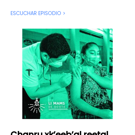
ESCUCHAR EPISODIO >
Chanru xk’eeb’al reetal