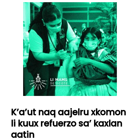
K’a’ut naq aajelru xkomon
li kuux refuerzo sa’ kaxlan
aatin