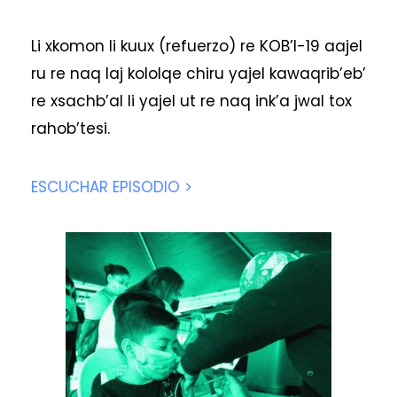
Li xkomon li kuux (refuerzo) re KOB’I-19 aajel
ru re naq laj kololqe chiru yajel kawaqrib’eb’
re xsachb’al li yajel ut re naq ink’a jwal tox
rahob’tesi.
ESCUCHAR EPISODIO >