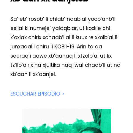
Sa’ eb’ rosob’ li chiab’ naab’al yoob’anb’il
esilal ki numeje’ yalaqb’ar, ut koxk’e chi
k’oxlak chirix xchaab’ilal li kuux re xkolb’al li
junxaqalil chiru li KOB’I-19. Arin ta qa
seeraq’i aawe xb’aanaq li xtzolb’al ut lix
tz’ilb’alrix na xjultika naq jwal chaab’il ut na
xb’aan li xk’aanjel.
ESCUCHAR EPISODIO >