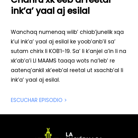
ink’a’ yaal aj esilal
Wanchaq numenaq wiib’ chiab’junelik xqa
k’ul ink’a’ yaal aj esilal ke yoob’anb’il sa’
sutam chirix li KOB’I-19. Sa’ li k’anjel a’in li na
xk’ab’a’i LI MAAMS taaqa wots na’leb’ re
aatenq’ankil xk’eeb’al reetal ut xsachb’al li
ink’a’ yaal aj esilal.
ESCUCHAR EPISODIO >