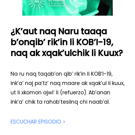
¿K’aut naq Naru taaqa
b’onqib’ rik’in li KOB’I-19,
naq ak xqak’ulchik li Kuux?
Na ru naq taqab’on qib’ rik’in li KOB’I-19,
ink’a’ naj pa’tz’ naq maare ak xqak’ul li kuux,
ut li xkomon ajwi’ li (refuerzo). Ab’anan
ink’a’ chik ta rahob’tesiinq chi naab’al.
ESCUCHAR EPISODIO >