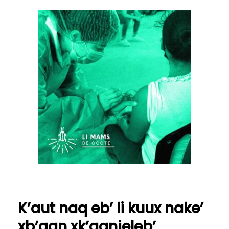
K’aut naq eb’ li kuux nake’
xb’aan xk’aanjeleb’