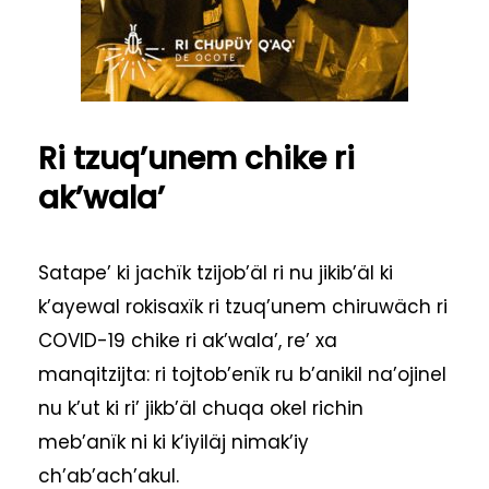
Ri tzuq’unem chike ri
ak’wala’
Satape’ ki jachïk tzijob’äl ri nu jikib’äl ki
k’ayewal rokisaxïk ri tzuq’unem chiruwäch ri
COVID-19 chike ri ak’wala’, re’ xa
manqitzijta: ri tojtob’enïk ru b’anikil na’ojinel
nu k’ut ki ri’ jikb’äl chuqa okel richin
meb’anïk ni ki k’iyiläj nimak’iy
ch’ab’ach’akul.