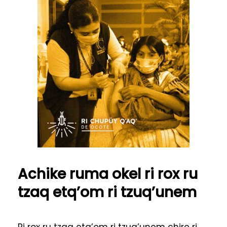
Achike ruma okel ri rox ru
tzaq etq’om ri tzuq’unem