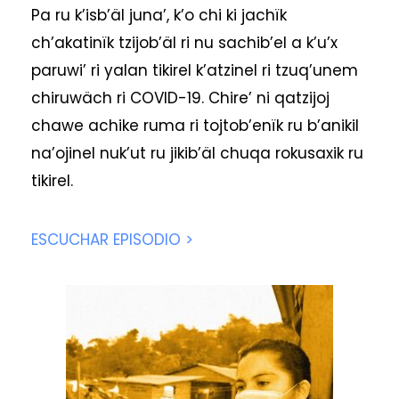
Pa ru k’isb’äl juna’, k’o chi ki jachïk
ch’akatinïk tzijob’äl ri nu sachib’el a k’u’x
paruwi’ ri yalan tikirel k’atzinel ri tzuq’unem
chiruwäch ri COVID-19. Chire’ ni qatzijoj
chawe achike ruma ri tojtob’enïk ru b’anikil
na’ojinel nuk’ut ru jikib’äl chuqa rokusaxik ru
tikirel.
ESCUCHAR EPISODIO >