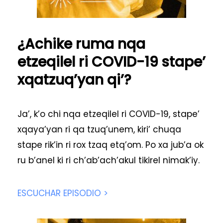
¿Achike ruma nqa
etzeqilel ri COVID-19 stape’
xqatzuq’yan qi’?
Ja’, k’o chi nqa etzeqilel ri COVID-19, stape’
xqaya’yan ri qa tzuq’unem, kiri’ chuqa
stape rik’in ri rox tzaq etq’om. Po xa jub’a ok
ru b’anel ki ri ch’ab’ach’akul tikirel nimak’iy.
ESCUCHAR EPISODIO >