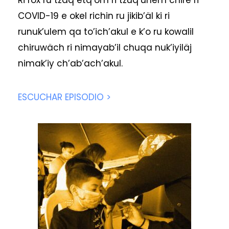
Ri rox ru tzaq etq’om ri tzuq’unem chire ri
COVID-19 e okel richin ru jikib’äl ki ri
runuk’ulem qa to’ich’akul e k’o ru kowalil
chiruwäch ri nimayab’il chuqa nuk’iyiläj
nimak’iy ch’ab’ach’akul.
ESCUCHAR EPISODIO >