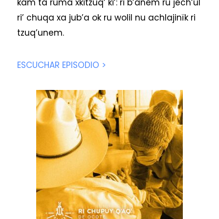
käm ta ruma xkitzuq’ ki’: ri b’anem ru jech’ul
ri’ chuqa xa jub’a ok ru wolil nu achlajinïk ri
tzuq’unem.
ESCUCHAR EPISODIO >