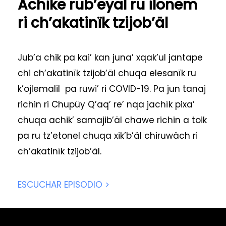
Achike rub’eyal ru ilonem
ri ch’akatinïk tzijob’äl
Jub’a chik pa kai’ kan juna’ xqak’ul jantape
chi ch’akatinïk tzijob’äl chuqa elesanïk ru
k’ojlemalil pa ruwi’ ri COVID-19. Pa jun tanaj
richin ri Chupüy Q’aq’ re’ nqa jachïk pixa’
chuqa achik’ samajib’äl chawe richin a toik
pa ru tz’etonel chuqa xik’b’äl chiruwäch ri
ch’akatinïk tzijob’äl.
ESCUCHAR EPISODIO >