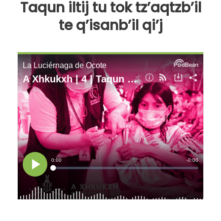
Taqun iltij tu tok tz’aqtzb’il
te q’isanb’il qi’j